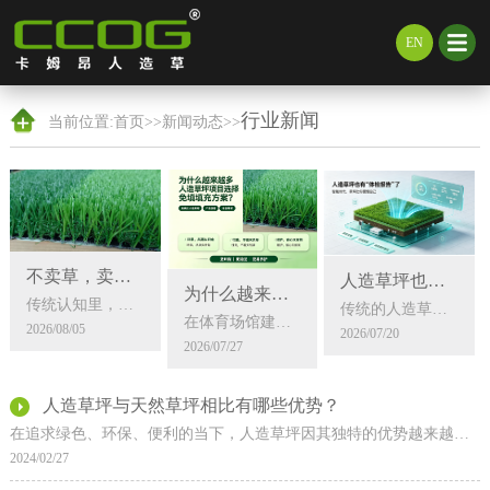
EN
行业新闻
当前位置:
首页
>>
新闻动态
>>
不卖草，卖的是看得见的未来
人造草坪也有“体检报告”了——智能时代，草坪比你更懂自己
为什么越来越多人造草坪项目选择免填充方案？
传统认知里，人造草坪只是天然草的替代品。但技术的演进早已超越“替代”这个层面——它正在创造天然草无法实现的价值。一块草坪从实验室到亚运会赛场，需要经历什么？耐磨
传统的人造草坪维护，靠的是经验——觉得该修了就修，觉得该换了就换。但智能时代正在改变这一切。在草坪中嵌入传感器，可实时收集温度、湿度、磨损程度等数据，并传输至智
在体育场馆建设与景观绿化领域，免填充人造草坪正以惊人的速度替代传统填充式草坪，成为越来越多项目的首选方案。这一趋势背后，是免填充草坪在环保、性能、维护三大维度的
2026/08/05
2026/07/20
2026/07/27
人造草坪与天然草坪相比有哪些优势？
在追求绿色、环保、便利的当下，人造草坪因其独特的优势越来越受到人们的欢迎，成为了足球场、高尔夫球场、园林景观、居家庭院等众多领域的首选。与天然草坪相比，人造草坪
2024/02/27