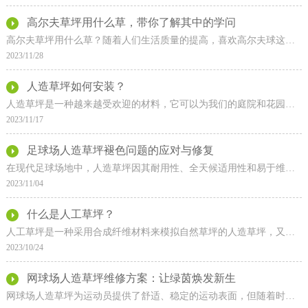
高尔夫草坪用什么草，带你了解其中的学问
高尔夫草坪用什么草？随着人们生活质量的提高，喜欢高尔夫球这项运动的人越来越多，随之增长的有高尔夫球场的数量，还有球场草坪的打造也提上日程。国际上较常使用的草种有
2023/11/28
人造草坪如何安装？
人造草坪是一种越来越受欢迎的材料，它可以为我们的庭院和花园提供美丽的绿色背景，同时减少了对自然草坪的维护和水资源的消耗。在安装人造草坪之前，我们需要做好一些准备
2023/11/17
足球场人造草坪褪色问题的应对与修复
在现代足球场地中，人造草坪因其耐用性、全天候适用性和易于维护等优点，已经成为了主流的选择。然而人造草坪可能会出现褪色的问题，这不仅影响了场地的美观，也可能对运动
2023/11/04
什么是人工草坪？
人工草坪是一种采用合成纤维材料来模拟自然草坪的人造草坪，又称之为人工草皮、仿真草坪、假草坪、塑料草坪等。它在足球场、高尔夫球场、田径场、公园、景观、屋顶花园等
2023/10/24
网球场人造草坪维修方案：让绿茵焕发新生
网球场人造草坪为运动员提供了舒适、稳定的运动表面，但随着时间的推移，草坪可能会出现磨损、变形等问题。为了保持良好的运动性能，定期进行维修是必不可少的。本文将为