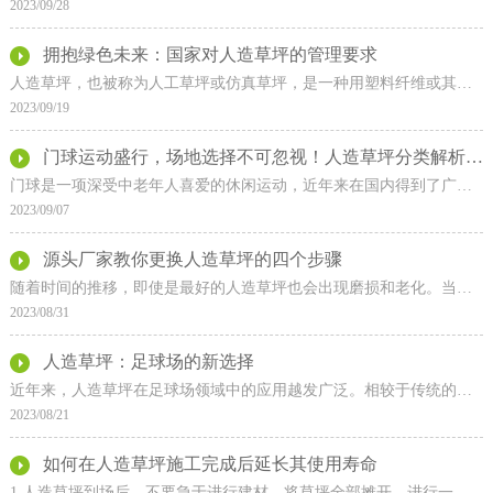
2023/09/28
拥抱绿色未来：国家对人造草坪的管理要求
人造草坪，也被称为人工草坪或仿真草坪，是一种用塑料纤维或其他高分子材料制成的，用来代替天然草坪被广泛运用人工材料。它具有良好的耐用性、维护简单、美观和环保等优点
2023/09/19
门球运动盛行，场地选择不可忽视！人造草坪分类解析，免充砂型更受欢迎！
门球是一项深受中老年人喜爱的休闲运动，近年来在国内得到了广泛普及和发展。作为门球比赛的场地，门球场的质量直接影响到球员的比赛体验和比赛结果。门球场人造草坪分为
2023/09/07
源头厂家教你更换人造草坪的四个步骤
随着时间的推移，即使是最好的人造草坪也会出现磨损和老化。当你的人造草坪出现问题时，更换它可能是一个不错的选择。下面我们将介绍四个简单步骤，帮助你成功更换人造草坪
2023/08/31
人造草坪：足球场的新选择
近年来，人造草坪在足球场领域中的应用越发广泛。相较于传统的天然草坪，人造草坪通过模拟真实草地的外观和质感，带来了众多实用优势。本文将从耐用性、维护成本以及适应性
2023/08/21
如何在人造草坪施工完成后延长其使用寿命
1.人造草坪到场后，不要急于进行建材，将草坪全部摊开，进行一定的晾放，将人工草坪在进行生产以及运输的过程当中所产生的应力应该完全释放，并且使得草坪使用新环境中