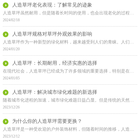
人造草坪老化表现：了解常见的迹象
人造草坪虽然耐用，但是随着长时间的使用，也会出现老化的过程。了解常见的老化迹象对于及时维护和延长草坪的使用寿命至关重要。本文将介绍一些常见的人造草坪老化表现迹象
2024/02/18
人造草坪规格对草坪外观效果的影响
人造草坪作为一种新型的绿化材料，越来越受到人们的青睐。人们在选择人造草坪时，除了考虑草坪的材质和质量外，还会关注草坪的外观效果。而人造草坪的规格对草坪外观效果有
2024/01/20
人造草坪：长期耐用，经济实惠的选择
在现代社会，人造草坪已经成为了许多领域的重要选择，特别是在体育场馆、学校操场等地方，人造草坪的应用越来越广泛。相比于天然草坪，人造草坪具有长期耐用、经济实惠等优
2024/01/05
人造草坪：解决城市绿化难题的新选择
随着城市化进程的加速，城市绿化难题日益凸显。但是传统的天然草坪由于生长周期长、对水资源的需求大、维护成本高等问题。而在这一背景下，人造草坪作为一种新型的绿化方式
2023/12/26
为什么你的人造草坪需要更换？
人造草坪是一种受欢迎的户外装饰材料，但随着时间的推移，人造草坪也会出现老化和损坏的情况。那么，为什么你的人造草坪需要更换呢？以下将探讨一些常见的原因。首先，人造
2023/12/12