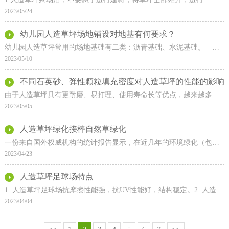
2023/05/24
幼儿园人造草坪场地铺设对地基有何要求？
幼儿园人造草坪常用的场地基础有二类：沥青基础、水泥基础。 采用哪种类型主要是由当地气候环境及预算所决定，小编就人造草坪水泥混凝土基础以及沥青基础做如下简单介绍
2023/05/10
不同石英砂、弹性颗粒填充密度对人造草坪的性能的影响
由于人造草坪具有更耐磨、易打理、使用寿命长等优点，越来越多的足球场选用其替代天然草坪来进行场地 铺装。人造草坪分为免填充型人造草和填充型人造草。填充型人造草需搭
2023/05/05
人造草坪绿化接棒自然草绿化
一份来自国外权威机构的统计报告显示，在近几年的环境绿化（包括庭院绿化和运动场、游乐场绿化）中，人造草坪的绿化面积比例以年均超两位数的速度在增长，70%以上的被
2023/04/23
人造草坪足球场特点
1. 人造草坪足球场抗摩擦性能强，抗UV性能好，结构稳定。2. 人造草坪足球场采用 《双重联锁》 系统或 《缝接式》 铺设，人造草无接驳痕迹，稳固耐用。3. 界
2023/04/04