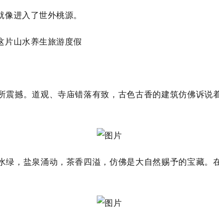
就像进入了世外桃源。
这片山水养生旅游度假
所震撼。道观、寺庙错落有致，古色古香的建筑仿佛诉说
水绿，盐泉涌动，茶香四溢，仿佛是大自然赐予的宝藏。