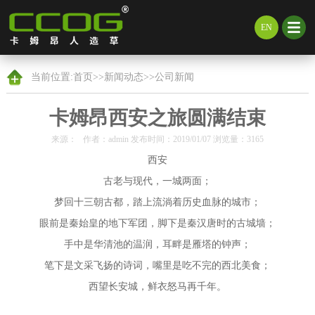
EN
当前位置:
首页
>>
新闻动态
>>
公司新闻
卡姆昂西安之旅圆满结束
来源： 作者：admin 发布时间：2019/01/07 浏览量：3165
西安
古老与现代，一城两面；
梦回十三朝古都，踏上流淌着历史血脉的城市；
眼前是秦始皇的地下军团，脚下是秦汉唐时的古城墙；
手中是华清池的温润，耳畔是雁塔的钟声；
笔下是文采飞扬的诗词，嘴里是吃不完的西北美食；
西望长安城，鲜衣怒马再千年。