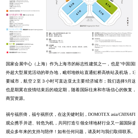
国家会展中心（上海）作为上海市的标志性建筑之一，也是“中国国际
外超大型展览活动的举办地，毗邻地铁站直通虹桥高铁站及机场，1至
要城市，航空２至３小时可直达亚太主要经济城市；我们选择9月这
也是期冀在疫情结束后的稳定期，随着国际往来和市场信心的恢复，
商贸资源。
祸兮福所倚，福兮祸所伏，在这关键时刻，DOMOTEX asia/
CHINA
F
观众携手并进、转危为机，共同打造引领全球地材行业又一届国际盛
观众多年来的支持与陪伴！如有任何问题，请及时与我们取得联系。